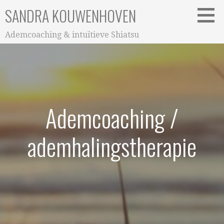
Ga
SANDRA KOUWENHOVEN
naar
de
Ademcoaching & intuïtieve Shiatsu
inhoud
Ademcoaching /
ademhalingstherapie