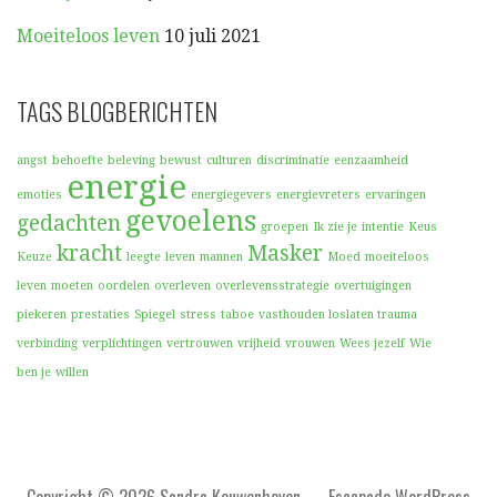
Moeiteloos leven
10 juli 2021
TAGS BLOGBERICHTEN
angst
behoefte
beleving
bewust
culturen
discriminatie
eenzaamheid
energie
emoties
energiegevers
energievreters
ervaringen
gevoelens
gedachten
groepen
Ik zie je
intentie
Keus
kracht
Masker
Keuze
leegte
leven
mannen
Moed
moeiteloos
leven
moeten
oordelen
overleven
overlevensstrategie
overtuigingen
piekeren
prestaties
Spiegel
stress
taboe
vasthouden loslaten trauma
verbinding
verplichtingen
vertrouwen
vrijheid
vrouwen
Wees jezelf
Wie
ben je
willen
Copyright © 2026 Sandra Kouwenhoven — Escapade WordPress