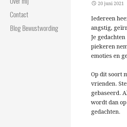
Over mij
20 juni 2021
Contact
Iedereen heef
Blog Bewustwording
angstig, geïr
Je gedachten 
piekeren neme
emoties en ge
Op dit soort 
vrienden. Ste
gebaseerd. All
wordt dan op
gedachten.