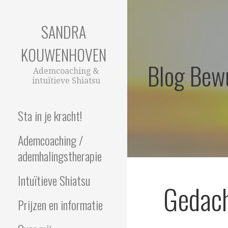
Ga
naar
SANDRA
de
inhoud
KOUWENHOVEN
Blog Bew
Ademcoaching &
intuïtieve Shiatsu
Sta in je kracht!
Ademcoaching /
ademhalingstherapie
Intuïtieve Shiatsu
Gedach
Prijzen en informatie