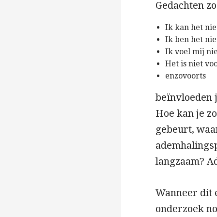
Gedachten zo
Ik kan het nie
Ik ben het ni
Ik voel mij nie
Het is niet v
enzovoorts
beïnvloeden 
Hoe kan je z
gebeurt, waar
ademhalingsp
langzaam? Ade
Wanneer dit e
onderzoek no