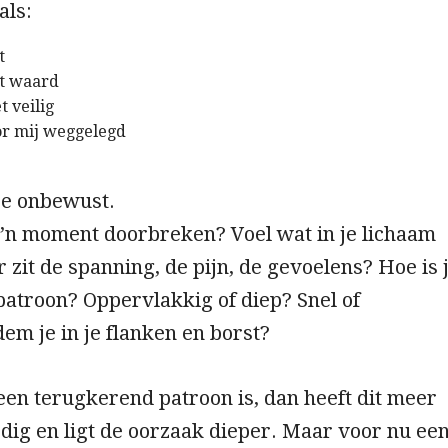
als:
t
et waard
t veilig
oor mij weggelegd
je onbewust.
o’n moment doorbreken? Voel wat in je lichaam
 zit de spanning, de pijn, de gevoelens? Hoe is 
atroon? Oppervlakkig of diep? Snel of
m je in je flanken en borst?
en terugkerend patroon is, dan heeft dit meer
dig en ligt de oorzaak dieper. Maar voor nu ee