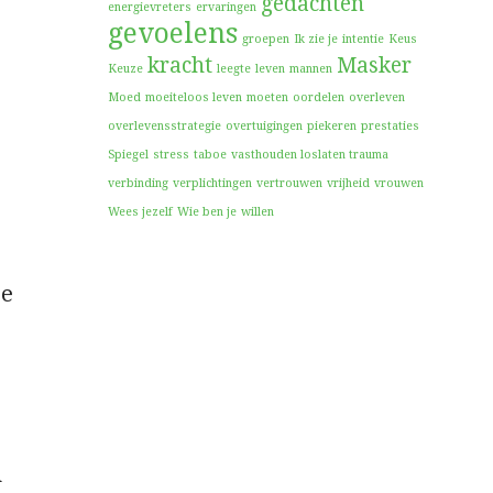
gedachten
energievreters
ervaringen
gevoelens
groepen
Ik zie je
intentie
Keus
kracht
Masker
Keuze
leegte
leven
mannen
Moed
moeiteloos leven
moeten
oordelen
overleven
overlevensstrategie
overtuigingen
piekeren
prestaties
Spiegel
stress
taboe
vasthouden loslaten trauma
verbinding
verplichtingen
vertrouwen
vrijheid
vrouwen
Wees jezelf
Wie ben je
willen
je
n