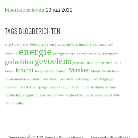
Moeiteloos leven
10 juli 2021
TAGS BLOGBERICHTEN
angst
behoefte
beleving
bewust
culturen
discriminatie
eenzaamheid
energie
emoties
energiegevers
energievreters
ervaringen
gevoelens
gedachten
groepen
Ik zie je
intentie
Keus
kracht
Masker
Keuze
leegte
leven
mannen
Moed
moeiteloos
leven
moeten
oordelen
overleven
overlevensstrategie
overtuigingen
piekeren
prestaties
Spiegel
stress
taboe
vasthouden loslaten trauma
verbinding
verplichtingen
vertrouwen
vrijheid
vrouwen
Wees jezelf
Wie
ben je
willen
Copyright © 2026 Sandra Kouwenhoven — Escapade WordPress