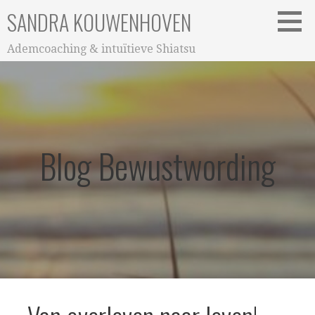
Ga
SANDRA KOUWENHOVEN
naar
de
Ademcoaching & intuïtieve Shiatsu
inhoud
Blog Bewustwording